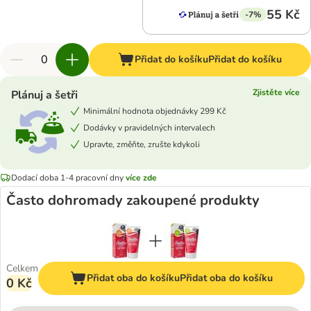
55 Kč
-7%
Přidat do košíku
Přidat do košíku
Zjistěte více
Plánuj a šetři
Minimální hodnota objednávky 299 Kč
Dodávky v pravidelných intervalech
Upravte, změňte, zrušte kdykoli
Dodací doba 1-4 pracovní dny
více zde
Často dohromady zakoupené produkty
Celkem
Přidat oba do košíku
Přidat oba do košíku
0 Kč