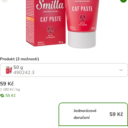
Produkt (3 možností)
50 g
490242.3
59 Kč
1 180 Kč / kg
55 Kč
Jednorázové
59 Kč
doručení