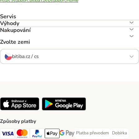
https://support.bitiba.cz/cs/support/home
Servis
Výhody
Nakupování
Zvolte zemi
bitiba.cz / cs
Způsoby platby
Platba převodem
Dobírka
Platba převodem Payment Meth
Dobírka Paym
Visa Payment Method
mastercard Payment Method
PayPal Payment Method
Apple pay Payment Method
Google Pay Payment Method