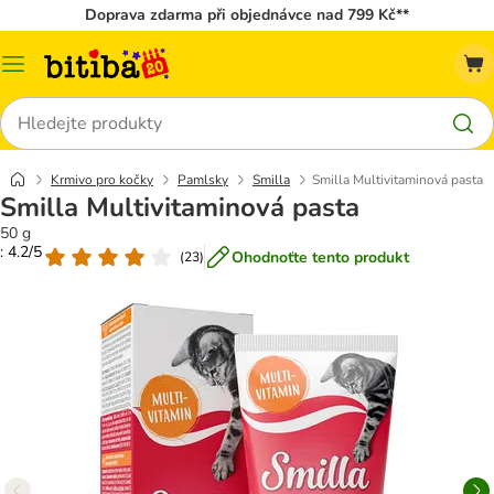
Doprava zdarma při objednávce nad 799 Kč**
Kategorie
Hledat
Krmivo pro kočky
Pamlsky
Smilla
Smilla Multivitaminová pasta
Smilla Multivitaminová pasta
50 g
: 4.2/5
Ohodnoťte tento produkt
(
23
)