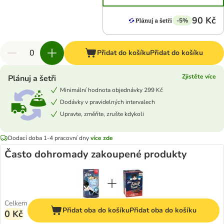
90 Kč
-5%
Přidat do košíku
Přidat do košíku
Zjistěte více
Plánuj a šetři
Minimální hodnota objednávky 299 Kč
Dodávky v pravidelných intervalech
Upravte, změňte, zrušte kdykoli
Dodací doba 1-4 pracovní dny
více zde
Často dohromady zakoupené produkty
Celkem
Přidat oba do košíku
Přidat oba do košíku
0 Kč