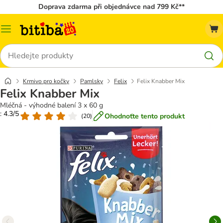
Doprava zdarma při objednávce nad 799 Kč**
Kategorie
Hledat
Krmivo pro kočky
Pamlsky
Felix
Felix Knabber Mix
Felix Knabber Mix
Mléčná - výhodné balení 3 x 60 g
: 4.3/5
Ohodnoťte tento produkt
(
20
)