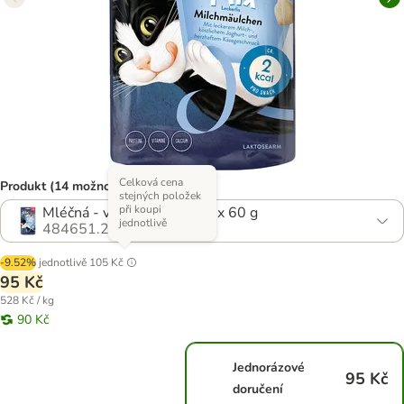
Celková cena
Produkt (14 možností)
stejných položek
při koupi
Mléčná - výhodné balení 3 x 60 g
jednotlivě
484651.20
-9.52%
jednotlivě
105 Kč
95 Kč
528 Kč / kg
90 Kč
Jednorázové
95 Kč
doručení