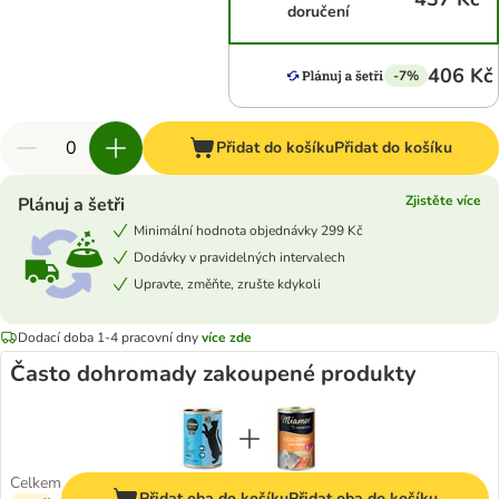
doručení
406 Kč
-7%
Přidat do košíku
Přidat do košíku
Zjistěte více
Plánuj a šetři
Minimální hodnota objednávky 299 Kč
Dodávky v pravidelných intervalech
Upravte, změňte, zrušte kdykoli
Dodací doba 1-4 pracovní dny
více zde
Často dohromady zakoupené produkty
Celkem
Přidat oba do košíku
Přidat oba do košíku