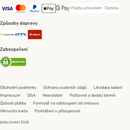
Platba převodem
Dobírka
Platba převodem Payment Meth
Dobírka Paym
Visa Payment Method
mastercard Payment Method
PayPal Payment Method
Apple pay Payment Method
Google Pay Payment Method
Způsoby dopravy
Česká pošta Shipping Method
PPL Shipping Method
Zásilkovna Shipping Method
Zabezpečení
Security
Obchodní podmínky
Ochrana osobních údajů
Likvidace baterií
Impressum
DSA
Newsletter
Poštovné a dodací termín
Způsob platby
Formulář na odstoupení od smlouvy
Věrnostní karta
Prohlášení o přístupnosti
bitiba GmbH
2026