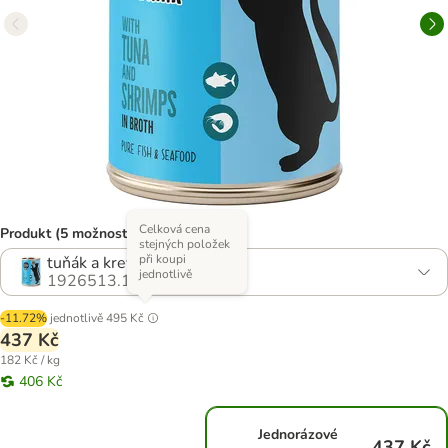
Celková cena
Produkt (5 možností)
stejných položek
při koupi
tuňák a krevety
jednotlivě
1926513.1
-11.72%
jednotlivě
495 Kč
437 Kč
182 Kč / kg
406 Kč
Jednorázové
437 Kč