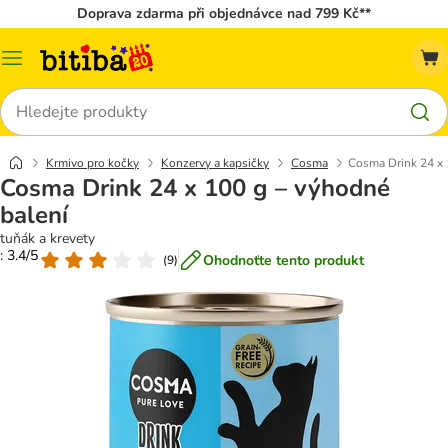
Doprava zdarma při objednávce nad 799 Kč**
Kategorie
Hledat
Krmivo pro kočky
Konzervy a kapsičky
Cosma
Cosma Drink 24 x 
Cosma Drink 24 x 100 g – výhodné
balení
tuňák a krevety
: 3.4/5
Ohodnoťte tento produkt
(
9
)