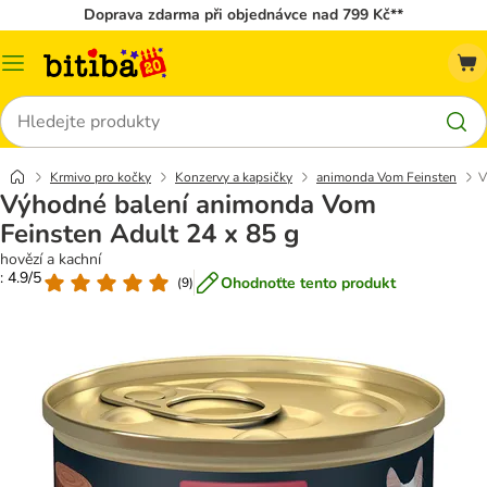
Doprava zdarma při objednávce nad 799 Kč**
Kategorie
Hledat
Krmivo pro kočky
Konzervy a kapsičky
animonda Vom Feinsten
V
Výhodné balení animonda Vom
Feinsten Adult 24 x 85 g
hovězí a kachní
: 4.9/5
Ohodnoťte tento produkt
(
9
)