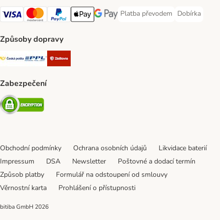
Platba převodem
Dobírka
Platba převodem Payment Meth
Dobírka Paym
Visa Payment Method
mastercard Payment Method
PayPal Payment Method
Apple pay Payment Method
Google Pay Payment Method
Způsoby dopravy
Česká pošta Shipping Method
PPL Shipping Method
Zásilkovna Shipping Method
Zabezpečení
Security
Obchodní podmínky
Ochrana osobních údajů
Likvidace baterií
Impressum
DSA
Newsletter
Poštovné a dodací termín
Způsob platby
Formulář na odstoupení od smlouvy
Věrnostní karta
Prohlášení o přístupnosti
bitiba GmbH
2026