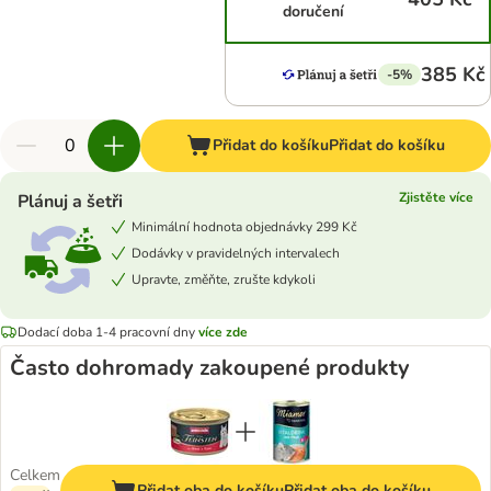
doručení
385 Kč
-5%
Přidat do košíku
Přidat do košíku
Zjistěte více
Plánuj a šetři
Minimální hodnota objednávky 299 Kč
Dodávky v pravidelných intervalech
Upravte, změňte, zrušte kdykoli
Dodací doba 1-4 pracovní dny
více zde
Často dohromady zakoupené produkty
Celkem
Přidat oba do košíku
Přidat oba do košíku