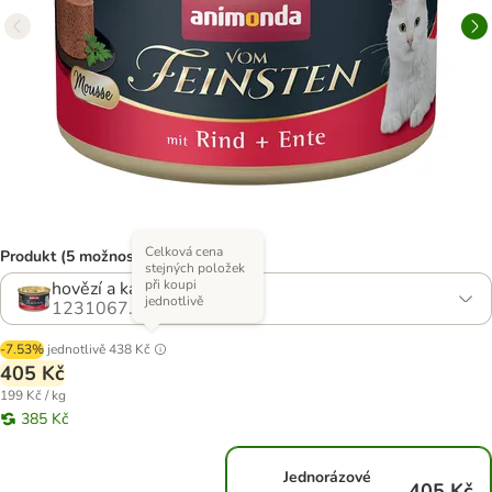
Celková cena
Produkt (5 možností)
stejných položek
při koupi
hovězí a kachní
jednotlivě
1231067.0
-7.53%
jednotlivě
438 Kč
405 Kč
199 Kč / kg
385 Kč
Jednorázové
405 Kč