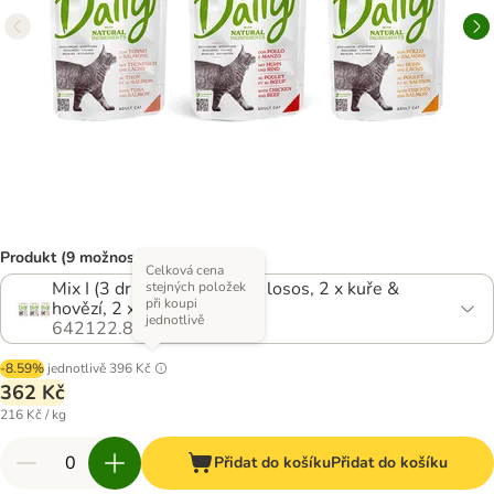
Produkt (9 možností)
Celková cena
Mix I (3 druhy) - 2 x kuře & losos, 2 x kuře &
stejných položek
při koupi
hovězí, 2 x tuňák & losos
jednotlivě
642122.8
-8.59%
jednotlivě
396 Kč
362 Kč
216 Kč / kg
Přidat do košíku
Přidat do košíku