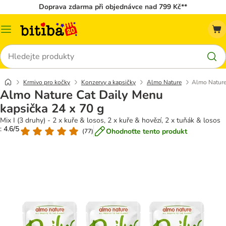
Doprava zdarma při objednávce nad 799 Kč**
Kategorie
Hledat
Krmivo pro kočky
Konzervy a kapsičky
Almo Nature
Almo Nature
Almo Nature Cat Daily Menu
kapsička 24 x 70 g
Mix I (3 druhy) - 2 x kuře & losos, 2 x kuře & hovězí, 2 x tuňák & losos
: 4.6/5
Ohodnoťte tento produkt
(
77
)