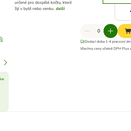
určené pro dospělé kočky, které
žijí v bytě nebo venku.
další
Dodací doba 1-4 pracovní dn
Všechny ceny včetně DPH
Plus
íce