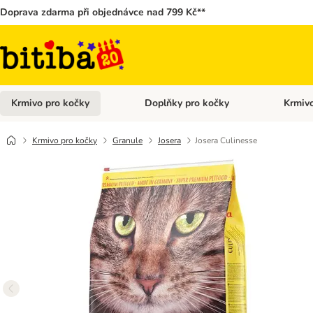
Doprava zdarma při objednávce nad 799 Kč**
Krmivo pro kočky
Doplňky pro kočky
Krmivo
Otevřít menu: Krmivo pro kočky
Otevřít 
Krmivo pro kočky
Granule
Josera
Josera Culinesse