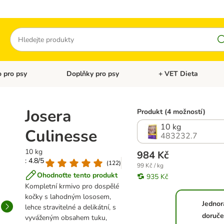
Hledat
 pro psy
Doplňky pro psy
+ VET Dieta
menu: Doplňky pro kočky
Otevřít menu: Krmivo pro psy
Otevřít menu: Doplňky 
Josera
Produkt (4 možností)
10 kg
Culinesse
483232.7
10 kg
984 Kč
: 4.8/5
(
122
)
99 Kč / kg
Ohodnoťte tento produkt
935 Kč
Kompletní krmivo pro dospělé
kočky s lahodným lososem,
Jednor
lehce stravitelné a delikátní, s
doruče
vyváženým obsahem tuku,