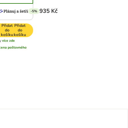
935 Kč
-5%
Přidat
Přidat
do
do
košíku
košíku
y
více zde
cena poštovného