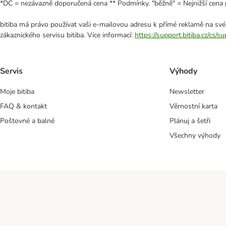
*DC = nezávazně doporučená cena ** Podmínky. "běžně" = Nejnižší cena 
bitiba má právo používat vaši e-mailovou adresu k přímé reklamě na své
zákaznického servisu bitiba. Více informací:
https://support.bitiba.cz/cs/
Servis
Výhody
Moje bitiba
Newsletter
FAQ & kontakt
Věrnostní karta
Poštovné a balné
Plánuj a šetři
Všechny výhody