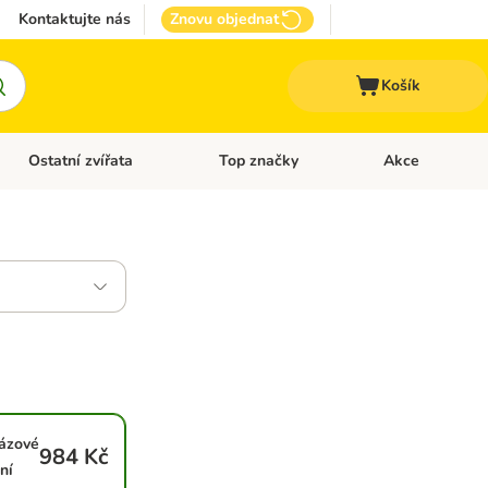
Kontaktujte nás
Znovu objednat
Košík
Ostatní zvířata
Top značky
Akce
pro psy
Otevřít menu: + VET Dieta
Otevřít menu: Ostatní zvířata
Otevřít menu: Top
ázové
984 Kč
ní