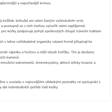
ejčerstvější a nejvoňavější krmivo.
ůj kožíšek, bohužel ani velmi častým vyčesáváním srsti,
u a postupně se z nich mohou vytvořit velmi nepříjemné,
ivu pro kočky podporuje pohyb spolknutých chlupů trávicím traktem
in v lehce vstřebatelné organicky vázané formě přispívají ke
 poměr vápníku a fosforu a nižší obsah hořčíku. Tím je docíleno
ových kamenů
jí množství exkrementů. Aminokyseliny, aktivní účinky kvasnic a
běno v souladu s nejnovějšími vědeckými poznatky ve spolupráci s
dle individuálních potřeb Vaší kočky.