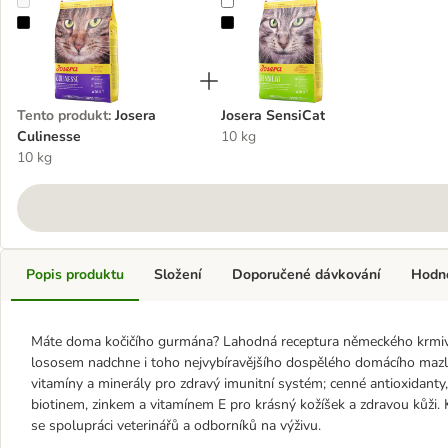
Josera Culinesse
Josera SensiCat
Tento produkt
:
Josera
Josera SensiCat
Culinesse
10 kg
10 kg
Popis produktu
Složení
Doporučené dávkování
Hodn
Máte doma kočičího gurmána? Lahodná receptura německého krmiv
lososem nadchne i toho nejvybíravějšího dospělého domácího mazlíčk
vitamíny a minerály pro zdravý imunitní systém; cenné antioxidanty
biotinem, zinkem a vitamínem E pro krásný kožíšek a zdravou kůži.
se spolupráci veterinářů a odborníků na výživu.