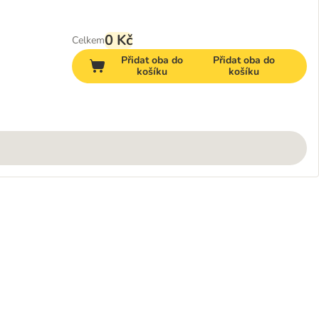
0 Kč
Celkem
Přidat oba do
Přidat oba do
košíku
košíku