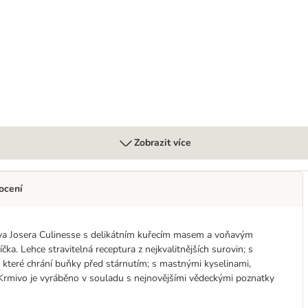
Zobrazit více
ocení
a Josera Culinesse s delikátním kuřecím masem a voňavým
a. Lehce stravitelná receptura z nejkvalitnějších surovin; s
, které chrání buňky před stárnutím; s mastnými kyselinami,
 Krmivo je vyráběno v souladu s nejnovějšími vědeckými poznatky