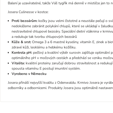
Balení je uzavíratelné, takže Váš tygřík má denně v mističce jen to n
Josera Culinesse v kostce:
Proti bezoárům:
kočky jsou velmi čistotné a neustále pečují o sv
nedokážeme zabránit polykání chlupů, které se ukládají v žaludk
nestravitelné chlupové bezoáry. Speciální dietní vláknina v krm
a redukuje tak tvorbu chlupových bezoárů
Kůže & srst:
Omega 3 a 6 mastné kyseliny, vitamín E, zinek a biot
zdravé kůži, lesklému a hebkému kožíšku.
Kontrola pH:
pečlivý a kvalitní výběr surovin zajišťuje optimální
optimálního pH v močových cestách a předchází se vzniku moč
Vitalita:
kvalitní proteiny zaručují dobrou stravitelnost a reduku
spousta vitamínu E posilují imunitní systém.
Vyrobeno v Německu
Josera přináší nejvyšší kvalitu z Odenwaldu. Krmivo Josera je vyrá
odborníky a odbornicemi. Produkty Josera jsou optimálně nastaveny 