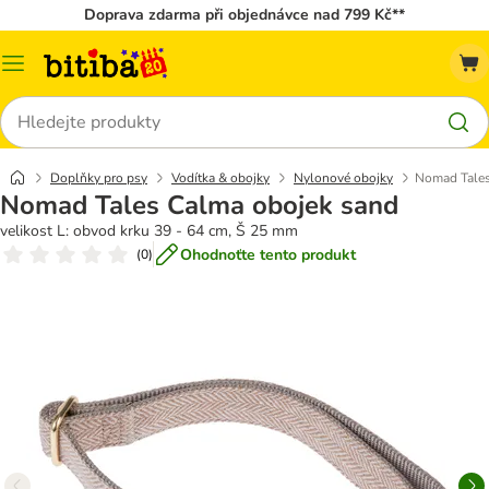
Doprava zdarma při objednávce nad 799 Kč**
Kategorie
Hledat
Doplňky pro psy
Vodítka & obojky
Nylonové obojky
Nomad Tales
Nomad Tales Calma obojek sand
velikost L: obvod krku 39 - 64 cm, Š 25 mm
Ohodnoťte tento produkt
(
0
)