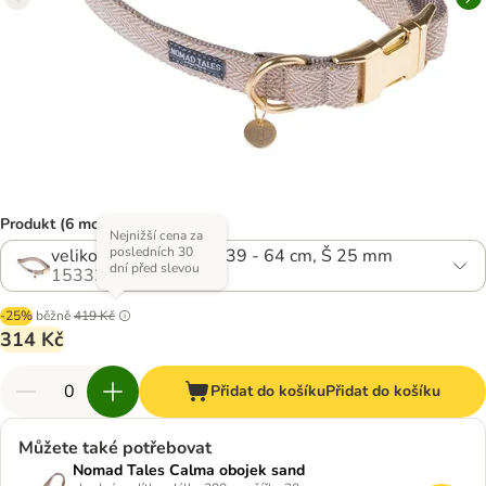
Produkt (6 možností)
Nejnižší cena za
posledních 30
velikost L: obvod krku 39 - 64 cm, Š 25 mm
dní před slevou
1533223.2
-25%
běžně
419 Kč
314 Kč
Přidat do košíku
Přidat do košíku
Můžete také potřebovat
Nomad Tales Calma obojek sand