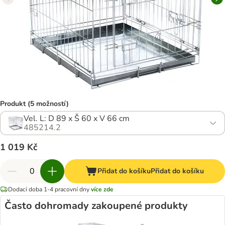
Produkt (5 možností)
Vel. L: D 89 x Š 60 x V 66 cm
485214.2
1 019 Kč
Přidat do košíku
Přidat do košíku
Dodací doba 1-4 pracovní dny
více zde
Často dohromady zakoupené produkty