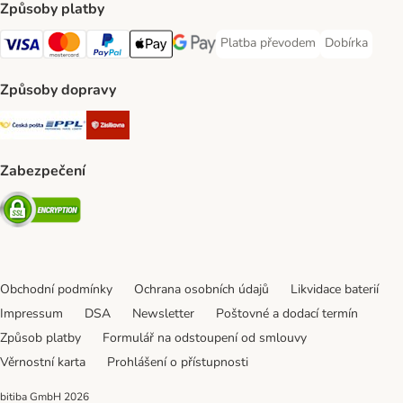
Způsoby platby
Platba převodem
Dobírka
Platba převodem Payment Meth
Dobírka Paym
Visa Payment Method
mastercard Payment Method
PayPal Payment Method
Apple pay Payment Method
Google Pay Payment Method
Způsoby dopravy
Česká pošta Shipping Method
PPL Shipping Method
Zásilkovna Shipping Method
Zabezpečení
Security
Obchodní podmínky
Ochrana osobních údajů
Likvidace baterií
Impressum
DSA
Newsletter
Poštovné a dodací termín
Způsob platby
Formulář na odstoupení od smlouvy
Věrnostní karta
Prohlášení o přístupnosti
bitiba GmbH
2026