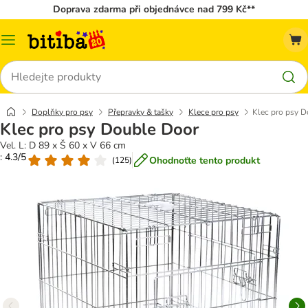
Doprava zdarma při objednávce nad 799 Kč**
Kategorie
Hledat
Doplňky pro psy
Přepravky & tašky
Klece pro psy
Klec pro psy 
Klec pro psy Double Door
Vel. L: D 89 x Š 60 x V 66 cm
: 4.3/5
Ohodnoťte tento produkt
(
125
)