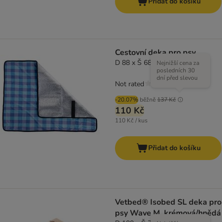
Přidat do košíku
Cestovní deka pro psy
D 88 x Š 68 cm
Nejnižší cena za
posledních 30
dní před slevou
Not rated
-20.07%
běžně
137 Kč
110 Kč
110 Kč / kus
Přidat do košíku
Vetbed® Isobed SL deka pro
psy Wave M, krémová/hnědá