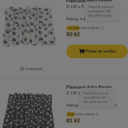
Fleecová deka Pawty
D 100 x Š 70 cm
Nejnižší cena za
posledních 30
dní před slevou
Rating: 4.4/5
(
63
)
-14.83%
běžně
59 Kč
50 Kč
Přidat do košíku
2 možností
Fleecová deka Pawty
D 150 x Ś 100 cm
Nejnižší cena za
posledních 30
dní před slevou
Rating: 4.4/5
(
63
)
-15%
běžně
95 Kč
81 Kč