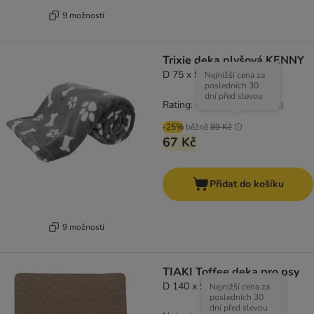
9 možností
Trixie deka plyšová KENNY
D 75 x Š 50 cm, šedá
Nejnižší cena za
posledních 30
dní před slevou
Rating: 4.3/5
(
3
)
-25%
běžně
89 Kč
67 Kč
Přidat do košíku
9 možností
TIAKI Toffee deka pro psy
D 140 x Š 125 cm
Nejnižší cena za
posledních 30
dní před slevou