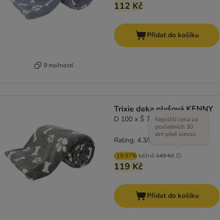
112 Kč
Přidat do košíku
9 možností
Trixie deka plyšová KENNY
D 100 x Š 75 cm, šedá
Nejnižší cena za
posledních 30
dní před slevou
Rating: 4.3/5
(
3
)
-19.97%
běžně
149 Kč
119 Kč
Přidat do košíku