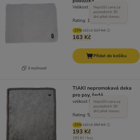
podložka
Velikost M: D 60 x Š 45 cm
Nejnižší cena za
posledních 30
dní před slevou
Rating: 1.5/5
(
2
)
-25%
běžně
217 Kč
163 Kč
Přidat do košíku
3 možností
TIAKI nepromokavá deka
pro psy, šedá
velikost S: D 73 x Š 63 cm
Nejnižší cena za
posledních 30
dní před slevou
Rating: 5/5
(
1
)
-25%
běžně
257 Kč
193 Kč
193 Kč / kus