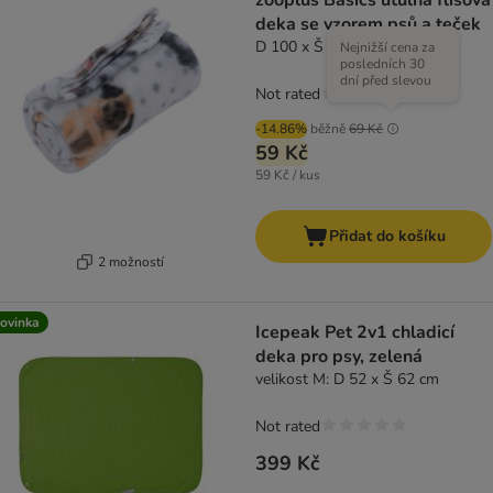
zooplus Basics útulná flísová
deka se vzorem psů a teček
D 100 x Š 70 cm
Nejnižší cena za
posledních 30
dní před slevou
Not rated
-14.86%
běžně
69 Kč
59 Kč
59 Kč / kus
Přidat do košíku
2 možností
ovinka
Icepeak Pet 2v1 chladicí
deka pro psy, zelená
velikost M: D 52 x Š 62 cm
Not rated
399 Kč