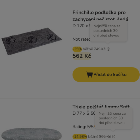
Frinchillo podložka pro
zachycení nečistot, šedá
D 120 x Š 60 cm
Nejnižší cena za
posledních 30
dní před slevou
Not rated
-25%
běžně
749 Kč
562 Kč
Přidat do košíku
Trixie polštář Jimmy Soft
D 77 x Š 50 cm
Nejnižší cena za
posledních 30
dní před slevou
Rating: 5/5
(
1
)
-14.98%
běžně
302 Kč