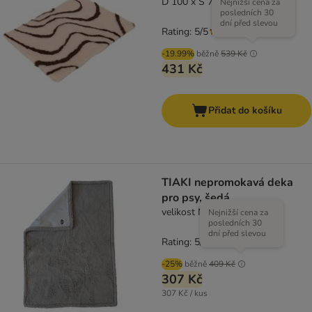
D 100 x Š 75 cm
Nejnižší cena za
posledních 30
dní před slevou
Rating: 5/5
(
2
)
-19.99%
běžně
539 Kč
431 Kč
Přidat do košíku
TIAKI nepromokavá deka
pro psy, šedá
velikost M: D 101 x Š 73 cm
Nejnižší cena za
posledních 30
dní před slevou
Rating: 5/5
(
1
)
-25%
běžně
409 Kč
307 Kč
307 Kč / kus