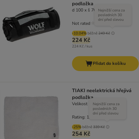
podložka
d 100 x š 70 cm
Nejnižší cena za
posledních 30
dní před slevou
Not rated
-10.04%
běžně
249 Kč
224 Kč
224 Kč / kus
Přidat do košíku
TIAKI neelektrická hřejivá
podložka
Velikost L: D 75 x Š 60 cm
Nejnižší cena za
posledních 30
dní před slevou
Rating: 1.5/5
(
2
)
-25%
běžně
339 Kč
254 Kč