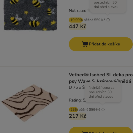
posledních 30
dní před slevou
Not rated
-19.99%
běžně
559 Kč
447 Kč
Přidat do košíku
Vetbed® Isobed SL deka pro
psy Wave S, krémová/hnědá
D 75 x Š 50 cm
Nejnižší cena za
posledních 30
dní před slevou
Rating: 5/5
(
1
)
-25%
běžně
289 Kč
217 Kč