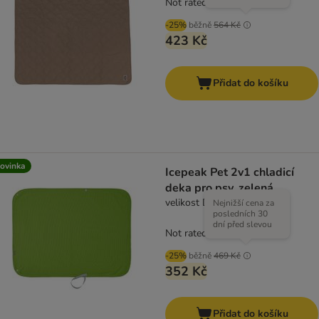
Not rated
-25%
běžně
564 Kč
423 Kč
Přidat do košíku
ovinka
Icepeak Pet 2v1 chladicí
deka pro psy, zelená
velikost D: D 62 x Š 84 cm
Nejnižší cena za
posledních 30
dní před slevou
Not rated
-25%
běžně
469 Kč
352 Kč
Přidat do košíku