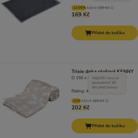
-14.95%
běžně
199 Kč
169 Kč
Přidat do košíku
Trixie deka plyšová KENNY
D 150 x Š 100 cm, béžová
Nejnižší cena za
posledních 30
dní před slevou
Rating: 4.3/5
(
3
)
-25%
běžně
269 Kč
202 Kč
Přidat do košíku