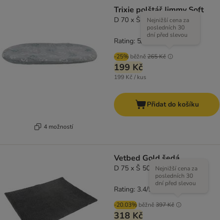
Trixie polštář Jimmy Soft
D 70 x Š 47 cm
Nejnižší cena za
posledních 30
dní před slevou
Rating: 5/5
(
1
)
-25%
běžně
265 Kč
199 Kč
199 Kč / kus
Přidat do košíku
4 možností
Vetbed Gold šedá
D 75 x Š 50 cm
Nejnižší cena za
posledních 30
dní před slevou
Rating: 3.4/5
(
7
)
-20.03%
běžně
397 Kč
318 Kč