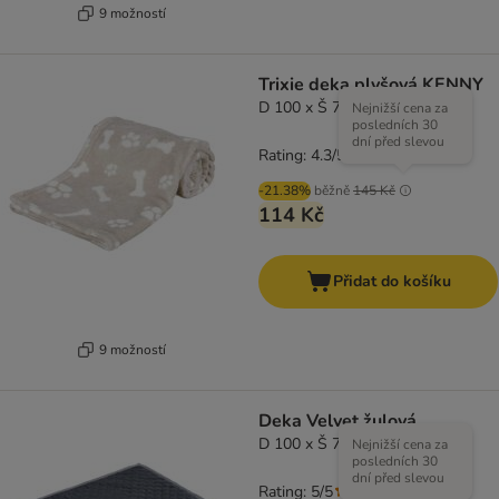
9 možností
Trixie deka plyšová KENNY
D 100 x Š 75 cm, béžová
Nejnižší cena za
posledních 30
dní před slevou
Rating: 4.3/5
(
3
)
-21.38%
běžně
145 Kč
114 Kč
Přidat do košíku
9 možností
Deka Velvet žulová
D 100 x Š 70 cm
Nejnižší cena za
posledních 30
dní před slevou
Rating: 5/5
(
1
)