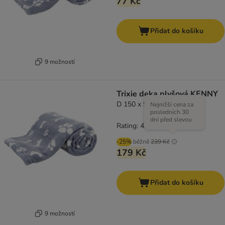
77 Kč
Přidat do košíku
9 možností
Trixie deka plyšová KENNY
D 150 x Š 100 cm, modrá
Nejnižší cena za
posledních 30
dní před slevou
Rating: 4.3/5
(
3
)
-25%
běžně
239 Kč
179 Kč
Přidat do košíku
9 možností