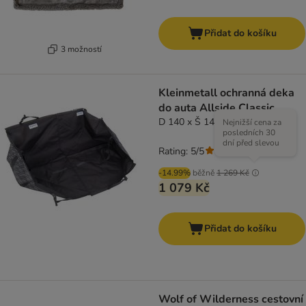
Přidat do košíku
3 možností
Kleinmetall ochranná deka
do auta Allside Classic
D 140 x Š 145 cm
Nejnižší cena za
posledních 30
dní před slevou
Rating: 5/5
(
1
)
-14.99%
běžně
1 269 Kč
1 079 Kč
Přidat do košíku
Wolf of Wilderness cestovní