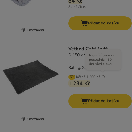
84 Kč
84 Kč / kus
Přidat do košíku
2 možností
Vetbed Gold šedá
D 150 x Š 100 cm
Nejnižší cena za
posledních 30
dní před slevou
Rating: 3.4/5
(
7
)
-5%
běžně
1 299 Kč
1 234 Kč
Přidat do košíku
3 možností