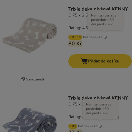
Trixie deka plyšová KENNY
D 75 x Š 50 cm, béžová
Nejnižší cena za
posledních 30
dní před slevou
Rating: 4.3/5
(
3
)
-10.11%
běžně
89 Kč
80 Kč
Přidat do košíku
9 možností
Trixie deka plyšová KENNY
D 75 x Š 50 cm, modrá
Nejnižší cena za
posledních 30
dní před slevou
Rating: 4.3/5
(
3
)
-10%
běžně
85 Kč