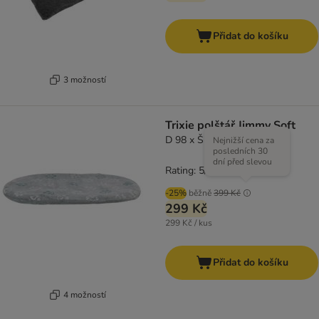
Přidat do košíku
3 možností
Trixie polštář Jimmy Soft
D 98 x Š 62 cm
Nejnižší cena za
posledních 30
dní před slevou
Rating: 5/5
(
1
)
-25%
běžně
399 Kč
299 Kč
299 Kč / kus
Přidat do košíku
4 možností