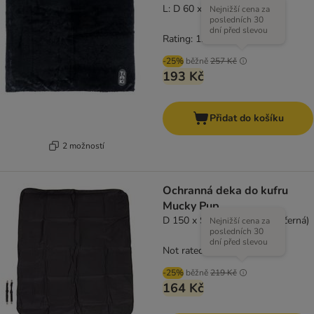
L: D 60 x Š 75 cm
Nejnižší cena za
posledních 30
dní před slevou
Rating: 1.9/5
(
7
)
-25%
běžně
257 Kč
193 Kč
Přidat do košíku
2 možností
Ochranná deka do kufru
Mucky Pup
D 150 x Š 120,5 cm (barva: černá)
Nejnižší cena za
posledních 30
dní před slevou
Not rated
-25%
běžně
219 Kč
164 Kč