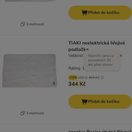
Přidat do košíku
3 možností
TIAKI neelektrická hřejivá
podložka
Velikost XL: D 110 × Š 70 cm
Nejnižší cena za
posledních 30
dní před slevou
Rating: 1.5/5
(
2
)
-25%
běžně
459 Kč
344 Kč
Přidat do košíku
3 možností