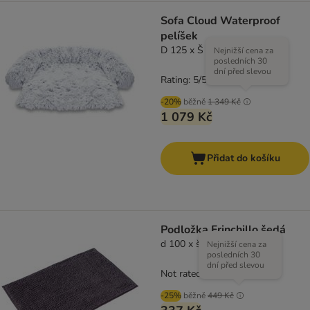
Sofa Cloud Waterproof
pelíšek
D 125 x Š 108 x V 15 cm
Nejnižší cena za
posledních 30
dní před slevou
Rating: 5/5
(
1
)
-20%
běžně
1 349 Kč
1 079 Kč
Přidat do košíku
Podložka Frinchillo šedá
d 100 x š 80 cm
Nejnižší cena za
posledních 30
dní před slevou
Not rated
-25%
běžně
449 Kč