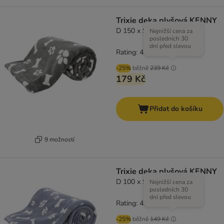
Trixie deka plyšová KENNY
D 150 x Š 100 cm, šedá
Nejnižší cena za
posledních 30
dní před slevou
Rating: 4.3/5
(
3
)
-25%
běžně
239 Kč
179 Kč
Přidat do košíku
9 možností
Trixie deka plyšová KENNY
D 100 x Š 75 cm, modrá
Nejnižší cena za
posledních 30
dní před slevou
Rating: 4.3/5
(
3
)
-25%
běžně
149 Kč