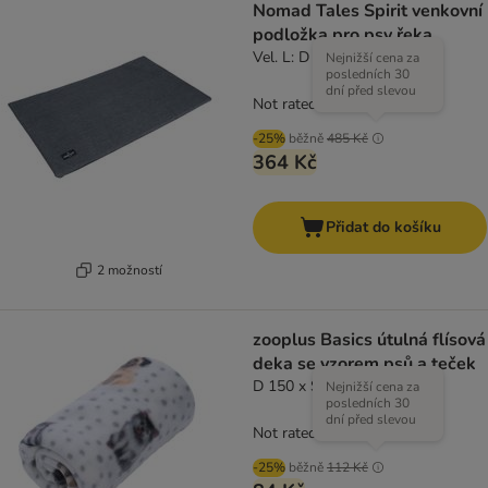
Nomad Tales Spirit venkovní
podložka pro psy řeka
Vel. L: D 107 x Š 71 cm
Nejnižší cena za
posledních 30
dní před slevou
Not rated
-25%
běžně
485 Kč
364 Kč
Přidat do košíku
2 možností
zooplus Basics útulná flísová
deka se vzorem psů a teček
D 150 x Š 100 cm
Nejnižší cena za
posledních 30
dní před slevou
Not rated
-25%
běžně
112 Kč