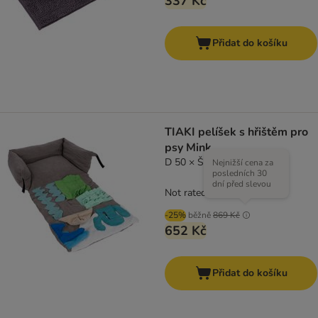
337 Kč
Přidat do košíku
TIAKI pelíšek s hřištěm pro
psy Mink
D 50 × Š 40 × V 17 cm
Nejnižší cena za
posledních 30
dní před slevou
Not rated
-25%
běžně
869 Kč
652 Kč
Přidat do košíku