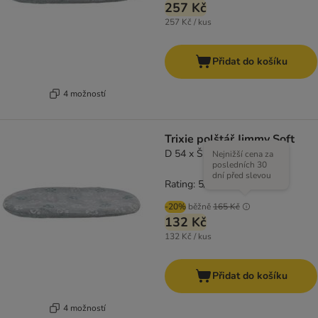
257 Kč
257 Kč / kus
Přidat do košíku
4 možností
Trixie polštář Jimmy Soft
D 54 x Š 35 cm
Nejnižší cena za
posledních 30
dní před slevou
Rating: 5/5
(
1
)
-20%
běžně
165 Kč
132 Kč
132 Kč / kus
Přidat do košíku
4 možností