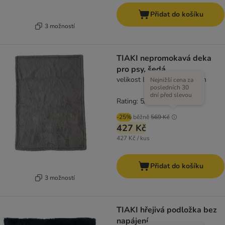
Přidat do košíku
3 možností
TIAKI nepromokavá deka
pro psy, šedá
velikost L: D 127 x Š 101 cm
Nejnižší cena za
posledních 30
dní před slevou
Rating: 5/5
(
1
)
-25%
běžně
569 Kč
427 Kč
427 Kč / kus
Přidat do košíku
3 možností
TIAKI hřejivá podložka bez
napájení