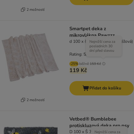
2 možností
Smartpet deka z
mikrovlákna Pawzzz
d 100 x š 75 cm (krémová/béžová)
Nejnižší cena za
posledních 30
dní před slevou
Rating: 5/5
(
3
)
-25%
běžně
159 Kč
119 Kč
Přidat do košíku
2 možností
Vetbed® Bumblebee
protiskluzová deka pro psy
D 100 x Š 75 cm
Nejnižší cena za