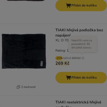
Přidat do košíku
TIAKI hřejivá podložka bez
napájení
XL: D 70 x Š 110 cm
Nejnižší cena za
posledních 30
dní před slevou
Rating: 1.9/5
(
7
)
-25%
běžně
359 Kč
269 Kč
Přidat do košíku
2 možností
TIAKI neelektrická hřejivá