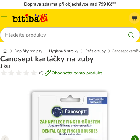
Doprava zdarma při objednávce nad 799 Kč**
Kategorie
Hledat
Doplňky pro psy
Hygiena & strojky
Péče o zuby
Canosept kartáč
Canosept kartáčky na zuby
1 kus
Ohodnoťte tento produkt
(
0
)