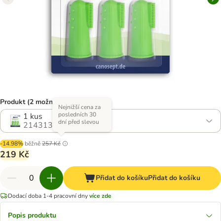
Produkt (2 možností)
Nejnižší cena za
posledních 30
1 kus
dní před slevou
2143139.1
-14.98%
běžně
257 Kč
219 Kč
Přidat do košíku
Přidat do košíku
Dodací doba 1-4 pracovní dny
více zde
Popis produktu