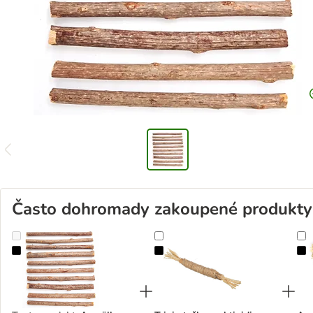
Často dohromady zakoupené produkty
Aumüller tyčinky pro kočky s aktinidií stříbrnou
Trixie tyčka z aktinidie stříbrné s t
A