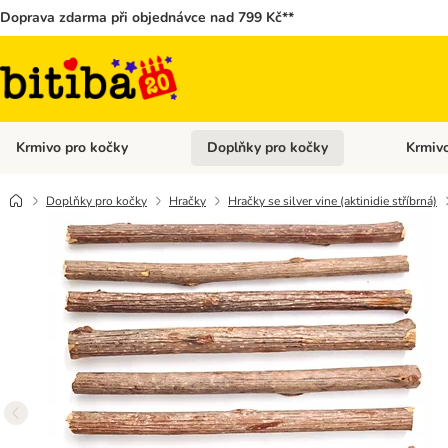
Doprava zdarma při objednávce nad 799 Kč**
Krmivo pro kočky
Doplňky pro kočky
Krmivo
Otevřít menu: Krmivo pro kočky
Otevřít 
Doplňky pro kočky
Hračky
Hračky se silver vine (aktinidie stříbrná)