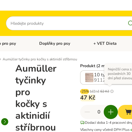
Hledat
 pro psy
Doplňky pro psy
+ VET Dieta
menu: Doplňky pro kočky
Otevřít menu: Krmivo pro psy
Otevřít menu: Doplňky 
Aumüller tyčinky pro kočky s aktinidií stříbrnou
Aumüller
Produkt (2 možností)
Nejnižší cena z
posledních 30
10 tyčinek
tyčinky
dní před slevo
911274.1
pro
-25%
běžně
62 Kč
47 Kč
kočky s
aktinidií
Dodací doba 1-4 pracovní dn
stříbrnou
Všechny ceny včetně DPH
Plus