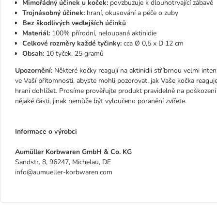
Mimořádný účinek u koček:
povzbuzuje k dlouhotrvající zábavě
Trojnásobný účinek:
hraní, okusování a péče o zuby
Bez škodlivých vedlejších účinků
Materiál:
100% přírodní, neloupaná aktinidie
Celkové rozměry každé tyčinky:
cca Ø 0,5 x D 12 cm
Obsah:
10 tyček, 25 gramů
Upozornění:
Některé kočky reagují na aktinidii stříbrnou velmi in
ve Vaší přítomnosti, abyste mohli pozorovat, jak Vaše kočka reaguj
hraní dohlížet. Prosíme prověřujte produkt pravidelně na poškozen
nějaké části, jinak nemůže být vyloučeno poranění zvířete.
Informace o výrobci
Aumüller Korbwaren GmbH & Co. KG
Sandstr. 8, 96247, Michelau, DE
info@aumueller-korbwaren.com