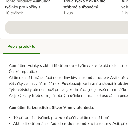
Tento produkt
:
Aumüller
Trixie tyčka z aktinidie
Aum
tyčinky pro kočky s
stříbrné s třásněmi
vál
aktinidií stříbrnou
10 tyčinek
1 kus
1 k
Popis produktu
Aumüller tyčinky s aktinidií stříbrnou - tyčinky z keře aktinidie stříbr
České republice!
Aktinidie stříbrná se řadí do rodiny kiwi stromů a roste v Asii - p
větvičky zcela zvláštní účinek.
Povzbuzují ke hraní a slouží k akti
Tyto větvičky ale neslouží pouze jako hračka, jde je Vašemu miláčko
Asijský zlatý hřeb s trojnásobným účinkem: hraní, okusování a péč
Aumüller Katzensticks Silver Vine v přehledu:
10 přírodních tyčinek pro zubní péči z aktinidie stříbrné
Aktinidie stříbrná: se řadí do rodu stromů kiwi a roste v Asii, p