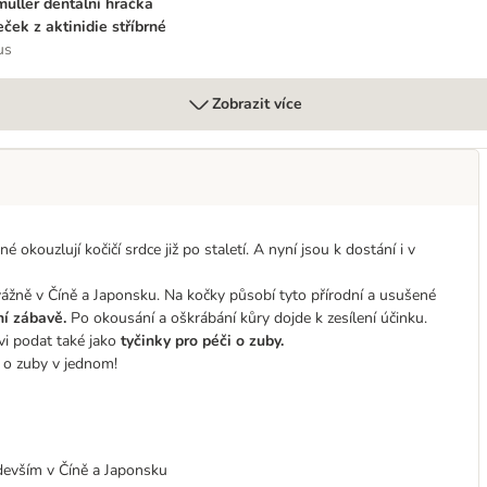
üller dentální hračka
eček z aktinidie stříbrné
us
Zobrazit více
né okouzlují kočičí srdce již po staletí. A nyní jsou k dostání i v
řevážně v Číně a Japonsku. Na kočky působí tyto přírodní a usušené
vní zábavě.
Po okousání a oškrábání kůry dojde k zesílení účinku.
vi podat také jako
tyčinky pro péči o zuby.
e o zuby v jednom!
ředevším v Číně a Japonsku