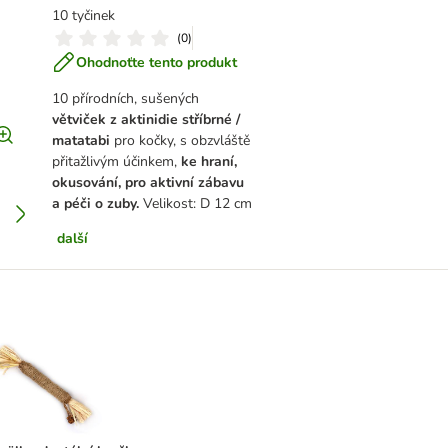
10 tyčinek
(
0
)
Ohodnoťte tento produkt
10 přírodních, sušených
větviček z aktinidie stříbrné /
matatabi
pro kočky, s obzvláště
přitažlivým účinkem,
ke hraní,
okusování, pro aktivní zábavu
a péči o zuby.
Velikost: D 12 cm
další
řásněmi
umüller dentální hračka váleček z aktinidie stříbrné