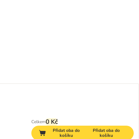
0 Kč
Celkem
Přidat oba do
Přidat oba do
košíku
košíku