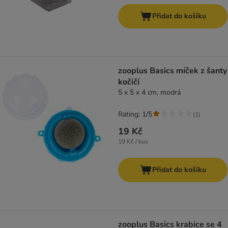
Přidat do košíku
zooplus Basics míček z šanty
kočičí
5 x 5 x 4 cm, modrá
Rating: 1/5
(
1
)
19 Kč
19 Kč / kus
Přidat do košíku
zooplus Basics krabice se 4