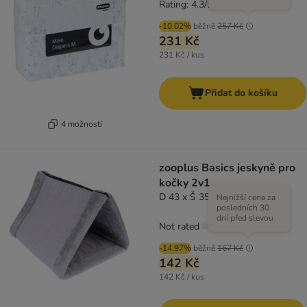
Rating: 4.3/5
(
3
)
-10.02%
běžně
257 Kč
231 Kč
231 Kč / kus
Přidat do košíku
4 možností
zooplus Basics jeskyně pro
kočky 2v1
D 43 x Š 35 x V 30 cm
Nejnižší cena za
posledních 30
dní před slevou
Not rated
-14.97%
běžně
167 Kč
142 Kč
142 Kč / kus