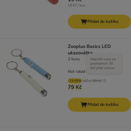
15 Kč / kus
Přidat do košíku
Zooplus Basics LED
ukazovátko
2 kusy
Nejnižší cena za
posledních 30
dní před slevou
Not rated
-19.95%
běžně
99 Kč
79 Kč
Přidat do košíku