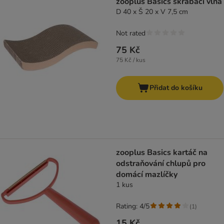
zooplus Basics škrabací vlna
D 40 x Š 20 x V 7,5 cm
Not rated
75 Kč
75 Kč / kus
Přidat do košíku
zooplus Basics kartáč na
odstraňování chlupů pro
domácí mazlíčky
1 kus
Rating: 4/5
(
1
)
15 Kč