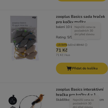
zooplus Basics sada hraček
pro kočky myšky
balení 10 ks
Nejnižší cena za
posledních 30
dní před slevou
Rating: 5/5
(
1
)
-19.94%
běžně
89 Kč
71 Kč
71 Kč / kus
Přidat do košíku
zooplus Basics interaktivní
hračka pro kočky 4 v 1
škádlítko 95 cm, 4 hračky 15 cm
Nejnižší cena za
posledních 30
dní před slevou