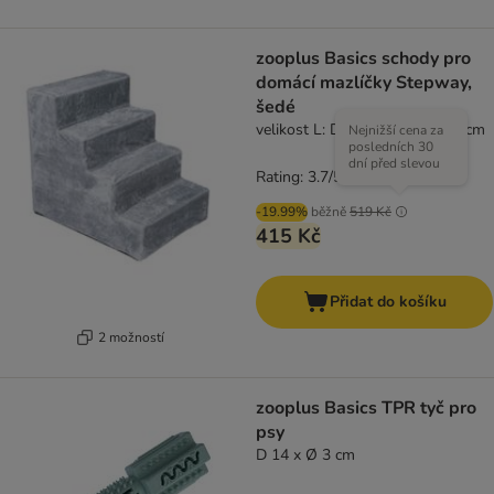
zooplus Basics schody pro
domácí mazlíčky Stepway,
šedé
velikost L: D 65 x Š 51 x V 60 cm
Nejnižší cena za
posledních 30
dní před slevou
Rating: 3.7/5
(
6
)
-19.99%
běžně
519 Kč
415 Kč
Přidat do košíku
2 možností
zooplus Basics TPR tyč pro
psy
D 14 x Ø 3 cm