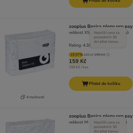
Přidat do košíku
zooplus Basics pleny pro psy
velikost XS: 20 - 32 cm, 50 kusů
Nejnižší cena za
posledních 30
dní před slevou
Rating: 4.3/5
(
3
)
-19.97%
běžně
199 Kč
159 Kč
159 Kč / kus
Přidat do košíku
4 možností
zooplus Basics pleny pro psy
velikost M: 42 - 52 cm, 50 kusů
Nejnižší cena za
posledních 30
dní před slevou