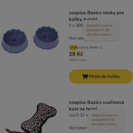
zooplus Basics misky pro
kočky, kulaté
2 x 300 ml
Nejnižší cena za
posledních 30
dní před slevou
Not rated
-25%
běžně
39 Kč
29 Kč
29 Kč / kus
Přidat do košíku
zooplus Basics svačinová
kost na hraní
cca D 32 x Š 11 x V 5 cm
Nejnižší cena za
posledních 30
dní před slevou
Not rated