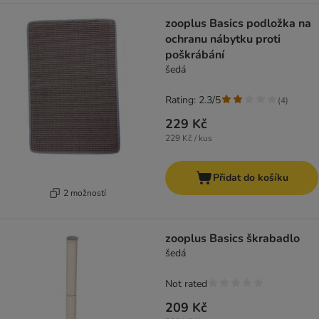
zooplus Basics podložka na
ochranu nábytku proti
poškrábání
šedá
Rating: 2.3/5
(
4
)
229 Kč
229 Kč / kus
Přidat do košíku
2 možností
zooplus Basics škrabadlo
šedá
Not rated
209 Kč