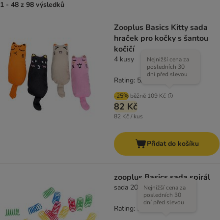
1 - 48 z 98 výsledků
Zooplus Basics Kitty sada
hraček pro kočky s šantou
kočičí
4 kusy
Nejnižší cena za
posledních 30
dní před slevou
Rating: 5/5
(
1
)
-25%
běžně
109 Kč
82 Kč
82 Kč / kus
Přidat do košíku
zooplus Basics sada spirál
sada 20 ks
Nejnižší cena za
posledních 30
dní před slevou
Rating: 5/5
(
1
)