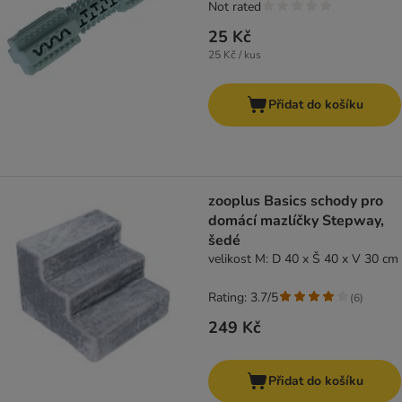
Not rated
25 Kč
25 Kč / kus
Přidat do košíku
zooplus Basics schody pro
domácí mazlíčky Stepway,
šedé
velikost M: D 40 x Š 40 x V 30 cm
Rating: 3.7/5
(
6
)
249 Kč
Přidat do košíku