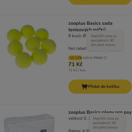
zooplus Basics sada
tenisových míčků
8 kusů: Ø 6,3 cm
Nejnižší cena za
posledních 30
dní před slevou
Not rated
-10.13%
běžně
79 Kč
71 Kč
71 Kč / kus
Přidat do košíku
zooplus Basics pleny pro psy
velikost S: 32 - 44 cm, 50 kusů
Nejnižší cena za
posledních 30
dní před slevou
Rating: 4.3/5
(
3
)