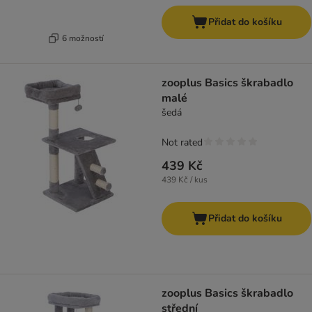
Přidat do košíku
6 možností
zooplus Basics škrabadlo
malé
šedá
Not rated
439 Kč
439 Kč / kus
Přidat do košíku
zooplus Basics škrabadlo
střední