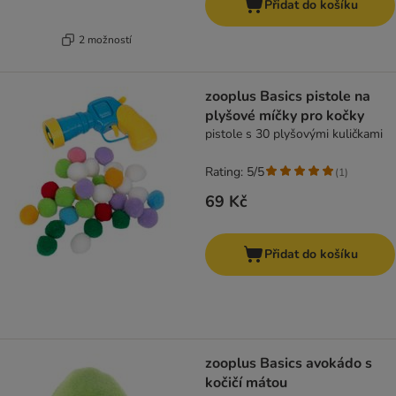
Přidat do košíku
2 možností
zooplus Basics pistole na
plyšové míčky pro kočky
pistole s 30 plyšovými kuličkami
Rating: 5/5
(
1
)
69 Kč
Přidat do košíku
zooplus Basics avokádo s
kočičí mátou