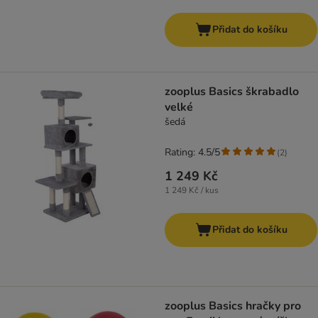
Přidat do košíku
zooplus Basics škrabadlo
velké
šedá
Rating: 4.5/5
(
2
)
1 249 Kč
1 249 Kč / kus
Přidat do košíku
zooplus Basics hračky pro