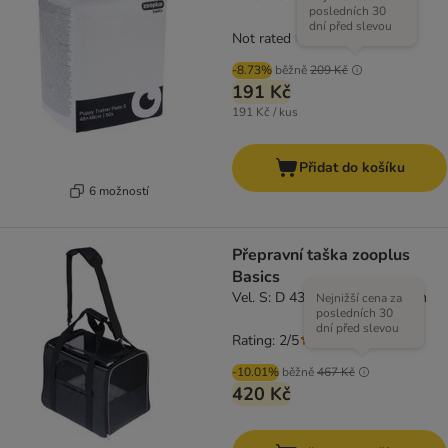
posledních 30
dní před slevou
Not rated
-8.73%
běžně
209 Kč
191 Kč
191 Kč / kus
Přidat do košíku
6 možností
Přepravní taška zooplus
Basics
Vel. S: D 43,5 x Š 31 x V 34 cm
Nejnižší cena za
posledních 30
dní před slevou
Rating: 2/5
(
1
)
-10.01%
běžně
467 Kč
420 Kč