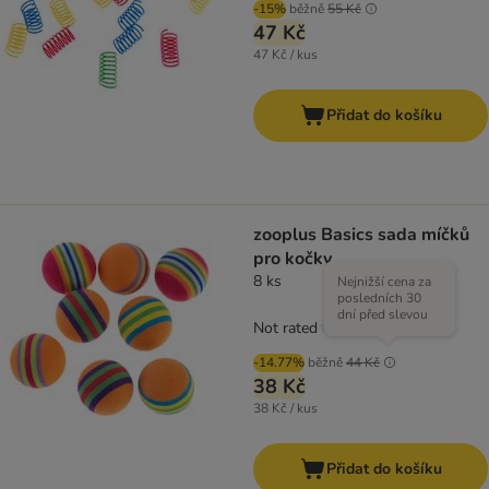
-15%
běžně
55 Kč
47 Kč
47 Kč / kus
Přidat do košíku
zooplus Basics sada míčků
pro kočky
8 ks
Nejnižší cena za
posledních 30
dní před slevou
Not rated
-14.77%
běžně
44 Kč
38 Kč
38 Kč / kus
Přidat do košíku