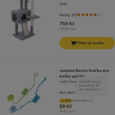
šedá
Rating: 5/5
(
1
)
759 Kč
759 Kč / kus
Přidat do košíku
zooplus Basics hračka pro
kočky spirála
sada 2 kusů
Nejnižší cena za
posledních 30
dní před slevou
Not rated
-14.86%
běžně
69 Kč
59 Kč
59 Kč / kus