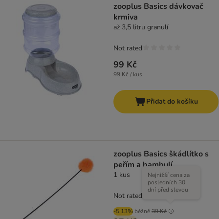
zooplus Basics dávkovač
krmiva
až 3,5 litru granulí
Not rated
99 Kč
99 Kč / kus
Přidat do košíku
zooplus Basics škádlítko s
peřím a bambulí
1 kus
Nejnižší cena za
posledních 30
dní před slevou
Not rated
-5.13%
běžně
39 Kč