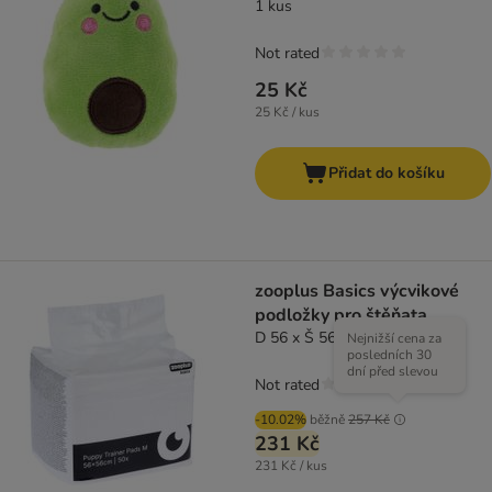
1 kus
Not rated
25 Kč
25 Kč / kus
Přidat do košíku
zooplus Basics výcvikové
podložky pro štěňata
D 56 x Š 56 cm, 50 kusů
Nejnižší cena za
posledních 30
dní před slevou
Not rated
-10.02%
běžně
257 Kč
231 Kč
231 Kč / kus