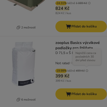
-24.31%
běžně
1 089 Kč
824 Kč
824 Kč / kus
Přidat do košíku
2 možností
zooplus Basics výcvikové
podložky pro štěňata
D 71,5 x Š 86,5 cm, 50 kusů
Nejnižší cena za
posledních 30
dní před slevou
Not rated
-19.99%
běžně
499 Kč
399 Kč
399 Kč / kus
Přidat do košíku
6 možností