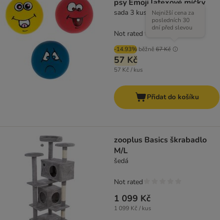
psy Emoji latexové míčky
sada 3 kusů (Ø 5 cm každý)
Nejnižší cena za
posledních 30
dní před slevou
Not rated
-14.93%
běžně
67 Kč
57 Kč
57 Kč / kus
Přidat do košíku
zooplus Basics škrabadlo
M/L
šedá
Not rated
1 099 Kč
1 099 Kč / kus