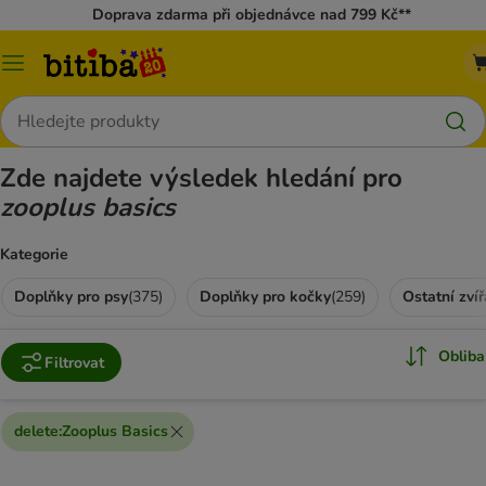
Doprava zdarma při objednávce nad 799 Kč**
Kategorie
Hledat
Zde najdete výsledek hledání pro
zooplus basics
Kategorie
Doplňky pro psy
(
375
)
Doplňky pro kočky
(
259
)
Ostatní zvíř
Obliba
Filtrovat
delete
:
Zooplus Basics