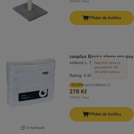
209 Kč / kus
Přidat do košíku
zooplus Basics pleny pro psy
velikost L: 57 - 72 cm, 50 kusů
Nejnižší cena za
posledních 30
dní před slevou
Rating: 4.3/5
(
3
)
-10.03%
běžně
309 Kč
278 Kč
278 Kč / kus
Přidat do košíku
4 možností