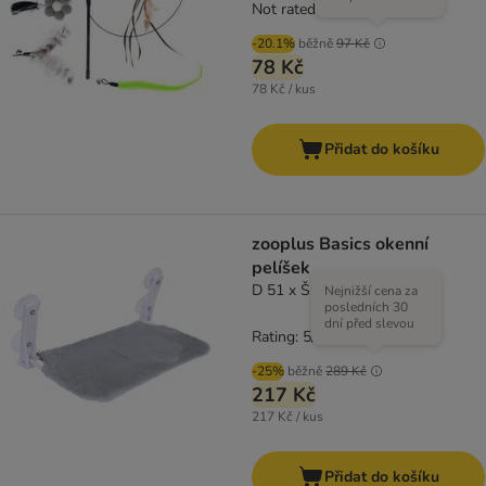
Not rated
-20.1%
běžně
97 Kč
78 Kč
78 Kč / kus
Přidat do košíku
zooplus Basics okenní
pelíšek
D 51 x Š 31 cm
Nejnižší cena za
posledních 30
dní před slevou
Rating: 5/5
(
1
)
-25%
běžně
289 Kč
217 Kč
217 Kč / kus
Přidat do košíku