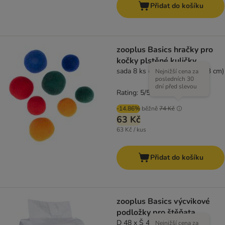
Přidat do košíku
zooplus Basics hračky pro
kočky plstěné kuličky
sada 8 ks (4 x Ø 4 cm, 4 x Ø 3 cm)
Nejnižší cena za
posledních 30
dní před slevou
Rating: 5/5
(
1
)
-14.86%
běžně
74 Kč
63 Kč
63 Kč / kus
Přidat do košíku
zooplus Basics výcvikové
podložky pro štěňata
D 48 x Š 48 cm, 50 kusů
Nejnižší cena za