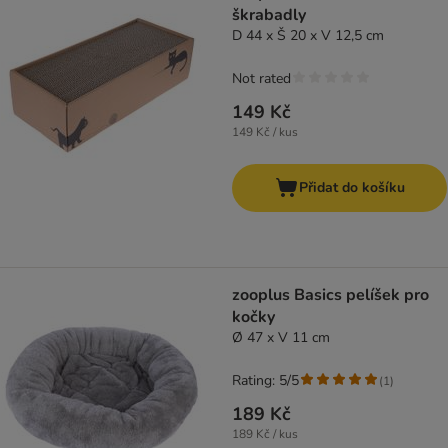
škrabadly
D 44 x Š 20 x V 12,5 cm
Not rated
149 Kč
149 Kč / kus
Přidat do košíku
zooplus Basics pelíšek pro
kočky
Ø 47 x V 11 cm
Rating: 5/5
(
1
)
189 Kč
189 Kč / kus