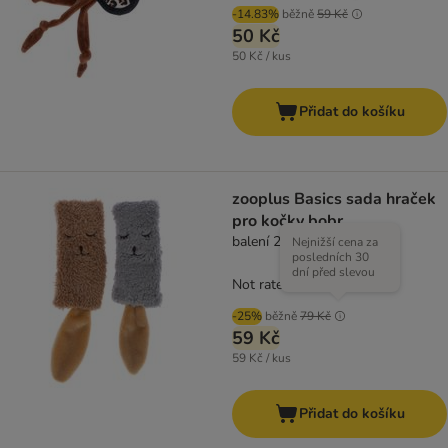
-14.83%
běžně
59 Kč
50 Kč
50 Kč / kus
Přidat do košíku
zooplus Basics sada hraček
pro kočky bobr
balení 2 ks
Nejnižší cena za
posledních 30
dní před slevou
Not rated
-25%
běžně
79 Kč
59 Kč
59 Kč / kus
Přidat do košíku