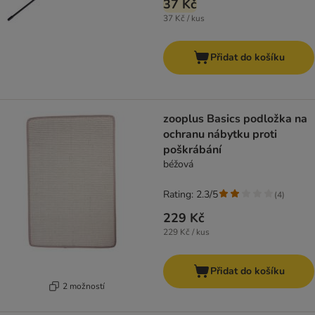
37 Kč
37 Kč / kus
Přidat do košíku
zooplus Basics podložka na
ochranu nábytku proti
poškrábání
béžová
Rating: 2.3/5
(
4
)
229 Kč
229 Kč / kus
Přidat do košíku
2 možností