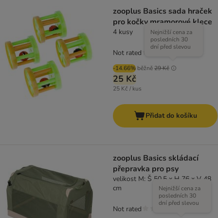
zooplus Basics sada hraček
pro kočky mramorové klece
4 kusy
Nejnižší cena za
posledních 30
dní před slevou
Not rated
-14.66%
běžně
29 Kč
25 Kč
25 Kč / kus
Přidat do košíku
zooplus Basics skládací
přepravka pro psy
velikost M: Š 50,5 x H 76 x V 48
cm
Nejnižší cena za
posledních 30
dní před slevou
Not rated