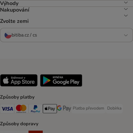
Výhody
Nakupování
Zvolte zemi
bitiba.cz / cs
Způsoby platby
Platba převodem
Dobírka
Platba převodem Payment Meth
Dobírka Paym
Visa Payment Method
mastercard Payment Method
PayPal Payment Method
Apple pay Payment Method
Google Pay Payment Method
Způsoby dopravy