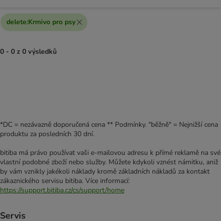
delete
:
Krmivo pro psy
0 - 0 z 0 výsledků
*DC = nezávazně doporučená cena ** Podmínky. "běžně" = Nejnižší cena
produktu za posledních 30 dní.
bitiba má právo používat vaši e-mailovou adresu k přímé reklamě na své
vlastní podobné zboží nebo služby. Můžete kdykoli vznést námitku, aniž
by vám vznikly jakékoli náklady kromě základních nákladů za kontakt
zákaznického servisu bitiba. Více informací:
https://support.bitiba.cz/cs/support/home
Servis