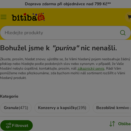
Doprava zdarma při objednávce nad 799 Kč**
Kategorie
Hledat
Bohužel jsme k
"purina"
nic nenašli.
Zkuste, prosím, hledat znovu: ujistěte se, že Vámi hledaný pojem neobsahuje žádný
překlep nebo hledejte podle podobných slov nebo synonym. v případě, že Vaše
hledání nebylo úspěšné, kontaktujte, prosím, náš
zákaznický servis
. Rádi Vám
pomůžeme nebo přezkoumáme, zda bychom mohli náš sortiment rozšířit o Vámi
hledaný produkt.
Kategorie
Granule
(
471
)
Konzervy a kapsičky
(
195
)
Bezobilné krmivo 
Obliba
Filtrovat