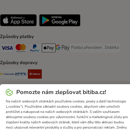
Způsoby platby
Platba převodem
Dobírka
Platba převodem Payment Meth
Dobírka Paym
Visa Payment Method
mastercard Payment Method
PayPal Payment Method
Apple pay Payment Method
Google Pay Payment Method
Způsoby dopravy
Česká pošta Shipping Method
PPL Shipping Method
Zásilkovna Shipping Method
Zabezpečení
Pomozte nám zlepšovat bitiba.cz!
Security
Na našich webových stránkách používáme cookies, pixely a další technologie
(„cookies“). Používáme základní soubory cookies, abychom vám umožnili
prohlížet a nakupovat na našich webových stránkách. S vaším souhlasem
aktivujeme soubory cookies pro výkonnostní, funkční a marketingové účely pro
zlepšení kvality našich webových stránek, které vám díky této aktivaci budou
Obchodní podmínky
Ochrana osobních údajů
Likvidace baterií
moci ukazovat relevantní produkty a služby a pro personalizaci reklam. Změny