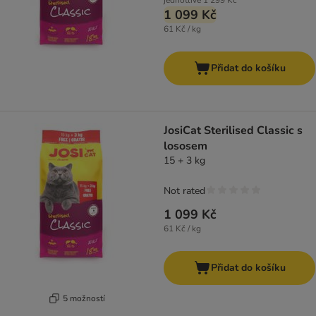
jednotlivě
1 299 Kč
1 099 Kč
61 Kč / kg
Přidat do košíku
JosiCat Sterilised Classic s
lososem
15 + 3 kg
Not rated
1 099 Kč
61 Kč / kg
Přidat do košíku
5 možností