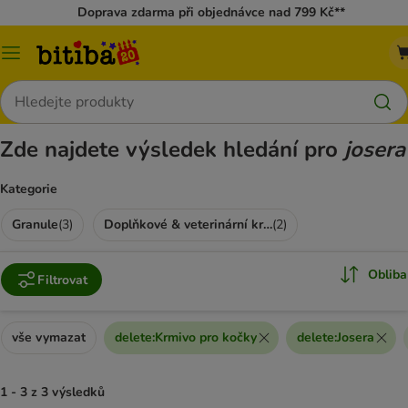
Doprava zdarma při objednávce nad 799 Kč**
Kategorie
Hledat
Zde najdete výsledek hledání pro
josera
Kategorie
Granule
(
3
)
Doplňkové & veterinární krmivo
(
2
)
Obliba
Filtrovat
vše vymazat
delete
:
Krmivo pro kočky
delete
:
Josera
1 - 3 z 3 výsledků