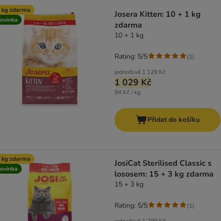
 kg zdarma
Josera Kitten: 10 + 1 kg
ovinka
zdarma
10 + 1 kg
Rating: 5/5
(
1
)
jednotlivě
1 129 Kč
1 029 Kč
94 Kč / kg
Přidat do košíku
 kg zdarma
JosiCat Sterilised Classic s
ovinka
lososem: 15 + 3 kg zdarma
15 + 3 kg
Rating: 5/5
(
1
)