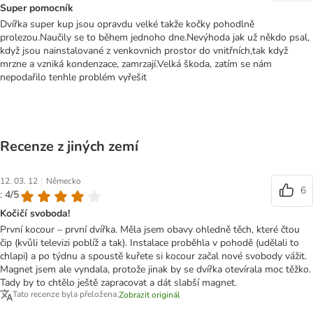
Super pomocník
Dvířka super kup jsou opravdu velké takže kočky pohodlně
prolezou.Naučily se to během jednoho dne.Nevýhoda jak už někdo psal,
když jsou nainstalované z venkovnich prostor do vnitřních,tak když
mrzne a vzniká kondenzace, zamrzají.Velká škoda, zatím se nám
nepodařilo tenhle problém vyřešit
Recenze z jiných zemí
|
12. 03. 12
Německo
6
: 4/5
Kočičí svoboda!
První kocour – první dvířka. Měla jsem obavy ohledně těch, které čtou
čip (kvůli televizi poblíž a tak). Instalace proběhla v pohodě (udělali to
chlapi) a po týdnu a spoustě kuřete si kocour začal nové svobody vážit.
Magnet jsem ale vyndala, protože jinak by se dvířka otevírala moc těžko.
Tady by to chtělo ještě zapracovat a dát slabší magnet.
Tato recenze byla přeložena.
Zobrazit originál