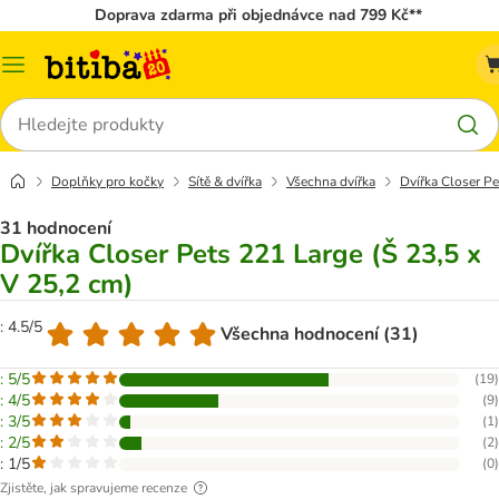
Doprava zdarma při objednávce nad 799 Kč**
Kategorie
Hledat
Doplňky pro kočky
Sítě & dvířka
Všechna dvířka
Dvířka Closer Pe
31 hodnocení
Dvířka Closer Pets 221 Large (Š 23,5 x
V 25,2 cm)
: 4.5/5
Všechna hodnocení (31)
: 5/5
(
19
)
: 4/5
(
9
)
: 3/5
(
1
)
: 2/5
(
2
)
: 1/5
(
0
)
Zjistěte, jak spravujeme recenze