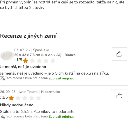
Při prvním vyprání se roztrhl šef a celý se to rozpadlo, takže na nic, ale
co bych chtěl za 2 stovky
Recenze z jiných zemí
|
07. 07. 26
Španělsko
50 x 42 x 7,5 cm (L x An x Al) - Blanca
: 1/5
Je menší, než je uvedeno
Je menší, než je uvedeno – je o 5 cm kratší na délku i na šířku.
Tato recenze byla přeložena.
Zobrazit originál
|
|
26. 09. 23
Iwan Tettero
Nizozemsko
: 1/5
Nikdy nedoručeno
Stále na to čekám. Ale nikdy to nedorazilo.
Tato recenze byla přeložena.
Zobrazit originál