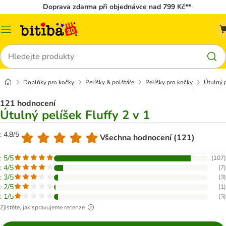
Doprava zdarma při objednávce nad 799 Kč**
Kategorie
Hledat
Doplňky pro kočky
Pelíšky & polštáře
Pelíšky pro kočky
Útulný p
121 hodnocení
Útulný pelíšek Fluffy 2 v 1
: 4.8/5
Všechna hodnocení (121)
: 5/5
(
107
)
: 4/5
(
7
)
: 3/5
(
3
)
: 2/5
(
1
)
: 1/5
(
3
)
Zjistěte, jak spravujeme recenze